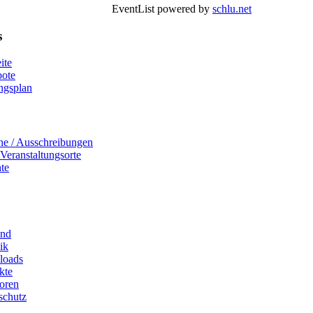
EventList powered by
schlu.net
s
ite
ote
ngsplan
ne / Ausschreibungen
Veranstaltungsorte
te
and
ik
loads
kte
oren
schutz