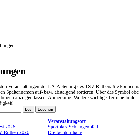
ibungen
bungen
henden Veranstaltungen der LA-Abteilung des TSV-Rüthen. Sie können 
ch den Spaltennamen auf- bzw. absteigend sortieren. Über das Symbol 
altungen anzeigen lassen. Anmerkung: Weitere wichtige Termine finden 
igkeit!
Los
Löschen
Veranstaltungsort
est 2026
Sportplatz Schlangenpfad
SV Rüthen 2026
Dreifachturnhalle